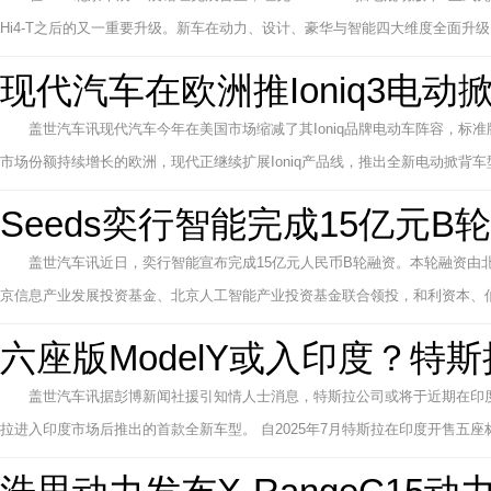
Hi4-T之后的又一重要升级。新车在动力、设计、豪华与智能四大维度全面升级。
现代汽车在欧洲推Ioniq3电
盖世汽车讯现代汽车今年在美国市场缩减了其Ioniq品牌电动车阵容，标准版
市场份额持续增长的欧洲，现代正继续扩展Ioniq产品线，推出全新电动掀背车型Io
Seeds奕行智能完成15亿元B
盖世汽车讯近日，奕行智能宣布完成15亿元人民币B轮融资。本轮融资由
京信息产业发展投资基金、北京人工智能产业投资基金联合领投，和利资本、伯
六座版ModelY或入印度？特
盖世汽车讯据彭博新闻社援引知情人士消息，特斯拉公司或将于近期在印度推
拉进入印度市场后推出的首款全新车型。 自2025年7月特斯拉在印度开售五座标准