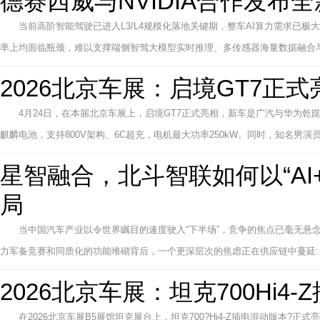
德赛西威与NVIDIA合作发布
当前高阶智能驾驶已进入L3/L4规模化落地关键期，整车AI算力需求已
率上均面临瓶颈，难以支撑端侧智驾大模型实时推理、多传感器海量数据融合与
2026北京车展：启境GT7正式
4月24日，在本届北京车展上，启境GT7正式亮相，新车是广汽与华为
麒麟电池，支持800V架构、6C超充，电机最大功率250kW。同时，知名男演员
星智融合，北斗智联如何以“AI+
局
当中国汽车产业以令世界瞩目的速度驶入“下半场”，竞争的焦点已毫无悬
力军备竞赛和同质化的功能堆砌背后，一个更深层次的焦虑正在供应链中蔓延:当
2026北京车展：坦克700Hi4
在2026北京车展B5展馆坦克展台上，坦克700?Hi4-Z插电混动版本?正