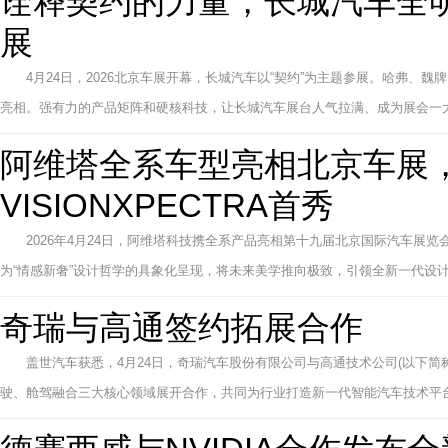
诠释契约的力量，长城汽车全明
展
4月24日，2026北京车展开幕，长城汽车以“契约”为主题参展。哈弗、
亮相。强有力的产品矩阵和硬核科技，让长城汽车展台人气拉满、成为展会一大亮
阿维塔全系车型亮相北京车展
VISIONXPECTRA首秀
2026年4月24日，阿维塔科技携全系产品亮相第十九届北京国际汽车展览会
为“情感新奢”设计哲学的具象化呈现，将未来美学推向极致，引领全新一代设计语
奇瑞与高通签约拓展合作
盖世汽车获悉，4月24日，奇瑞汽车股份有限公司与高通技术公司(以下简
驶、舱驾融合三大核心领域展开合作，共同为行业打造新一代智能汽车技术平台与