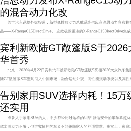
浩思动力发布X-RangeC15
的混合动力化改
盖世汽车讯据外媒报道，新型低排放动力总成系统供应商浩思动力宣布将在2
品——X-RangeC15DirectDrive。 这款极致紧凑的X-RangeC15DirectDrive集成
宾利新欧陆GT敞篷版S于202
华首秀
北京，2026年4月22日宾利汽车携新欧陆GT敞篷版S亮相2026大众汽
陆GT敞篷版S车型均引入中国市场，融合运动外观、高性能混动系统以及高性能
告别家用SUV选择内耗！15
还实用
准备入手家用SUV的人，不少都经历过这样的纠结:舒适安全的车预算超
驾出游动力不够，但讲究操控的车又不能兼顾家人的舒适需求。事实上，家庭出