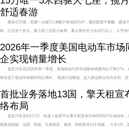
15万唯一5米四驱大七座，揽
舒适春游
预算15万级，想要一台能7人满载不将就的SUV，最好配置不寒酸、颜
路，过去这个价位，要么第三排是小板凳，要么售价至少在20万以上，几乎找不
2026年一季度美国电动车市场
企实现销量增长
盖世汽车讯2026年第一季度，美国电动汽车市场整体销量同比下降27%，
牌实现了电动车销量的同比增长。 根据行业数据，这六家品牌分别为丰田、雷克萨斯(Le
首批业务落地13国，擎天租宣布
络布局
盖世汽车讯4月17日，机器人租赁平台擎天租宣布SHAREBOT出海动
期落地德国、法国、美国、马来西亚、泰国、阿联酋等13个国家。 今年3月，盖