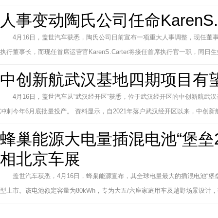
人事变动陶氏公司任命KarenS.C
4月16日，盖世汽车获悉，陶氏公司日前宣布一项重大人事调整，现任董事长兼首席
执行董事长，而现任首席运营官KarenS.Carter将接任首席执行官一职，同日生效
中创新航武汉基地四期项目有
4月16日，盖世汽车从“武汉经开区”获悉，位于武汉经开区的中创新航
冲刺今年6月底批量投产。 资料显示，自2021年落户武汉经开区以来，中创新航
蜂巢能源大电量插混电池“堡垒2
相北京车展
盖世汽车获悉，4月16日，蜂巢能源宣布，其全球电量最大的插混电池“堡
型上市。该电池额定容量为80kWh，专为大五/六座家庭用车及越野场景设计，较上代