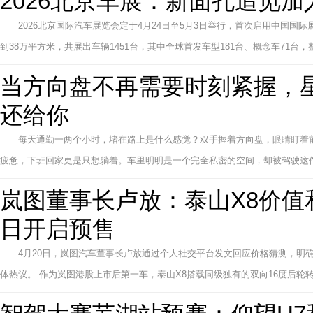
2026北京车展：新面孔追觅
2026北京国际汽车展览会定于4月24日至5月3日举行，首次启用中国
到38万平方米，共展出车辆1451台，其中全球首发车型181台、概念车71台，
当方向盘不再需要时刻紧握，星
还给你
每天通勤一两个小时，堵在路上是什么感觉？双手握着方向盘，眼睛盯着
疲惫，下班回家更是只想躺着。车里明明是一个完全私密的空间，却被驾驶这件事
岚图董事长卢放：泰山X8价值
日开启预售
4月20日，岚图汽车董事长卢放通过个人社交平台发文回应价格猜测，明
体热议。 作为岚图港股上市后第一车，泰山X8搭载同级独有的双向16度后轮转