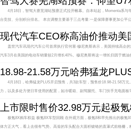
智驾大赛芜湖站预赛：仰望U7
4月18日，智驾大赛芜湖站预赛正式拉开帷幕。自本站起，Momenta
台竞技、分别积分排名。 本次调整主要基于三点考量:一是保障赛事更加公平公
现代汽车CEO称高油价推动美
盖世汽车讯现代汽车公司首席执行官何塞·穆尼奥斯表示，美国持续高企
汽车3月在美国的电动车销量较2月增长40%。穆尼奥斯将这一增长归因于燃油
18.98-21.58万元哈弗猛龙PL
4月18日，哈弗猛龙PLUS开启预售，共3款车型，预售价18.98-21.5
力，以及多处方便日常使用的配置，如冷暖箱、副驾腿托、车门扶手充电面板等
上市限时售价32.98万元起极氪
极氪8X购车权益 极氪8X车型回顾 在外观方面，极氪8和早先推出的极氪
体方正大气，看上去很有气势。高耸的车头配合大面积镀铬的直瀑式前格栅，精