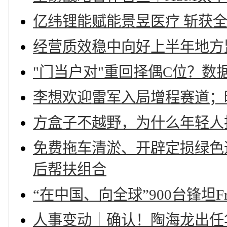
亿纬锂能赋能景昱医疗 斩获
经营质效稳中向好上半年地方
"门当户对"重回择偶C位？
李想欢迎雷军入局增程赛道；
方盒子不越野，为什么年轻人
免费拖车清淤、开辟定损绿色
后帮扶组合
“在中国、向全球”900台锋坦Fro
人事变动｜确认！陶海龙出任