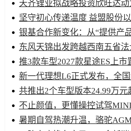
天齐锂业拟战略投资欣旺达动
坚守初心传递温度 益盟股份
银基合作新变化：从“提供产品
东风天锦出发跨越西南五省法
推3款车型2027款星途ES上市置换
新一代理想L6正式发布，全国统
共推出2个车型版本24.99万
不止颜值，更懂操控试驾MINI
暑期自驾热潮升温，骆驼AG