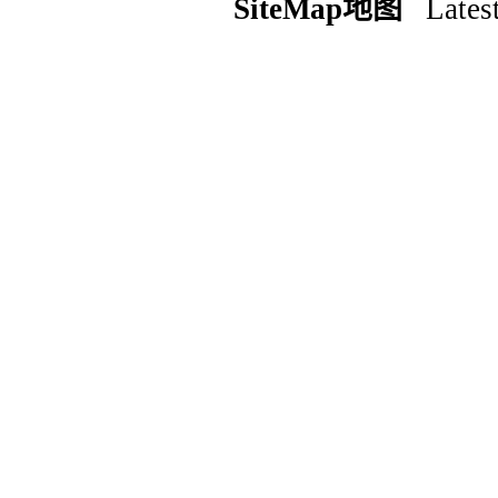
SiteMap地图
Latest