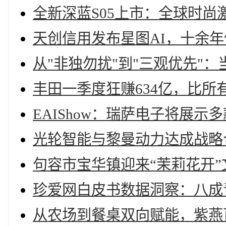
全新深蓝S05上市：全球时尚激
天创信用发布星图AI，十余
从"非独勿扰"到"三观优先"
丰田一季度狂赚634亿，比
EAIShow：瑞萨电子将展
光轮智能与黎曼动力达成战略
句容市宝华镇迎来“茉莉花开
珍爱网白皮书数据洞察：八成
从农场到餐桌双向赋能，紫燕