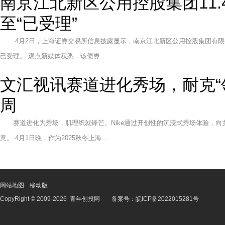
南京江北新区公用控股集团11
至“已受理”
:4月2日，上海证券交易所信息披露显示，南京江北新区公用控股集团有限
已受理。 观点新媒体获悉，该债券...
文汇视讯赛道进化秀场，耐克“
周
赛道进化为秀场，肌理织就锋芒。Nike通过开创性的沉浸式秀场体验，
意。 4月1日晚，作为2025秋冬上海...
网站地图
移动版
CopyRight © 2009-
2026
青年创投网
备案号：
皖ICP备2022015281号