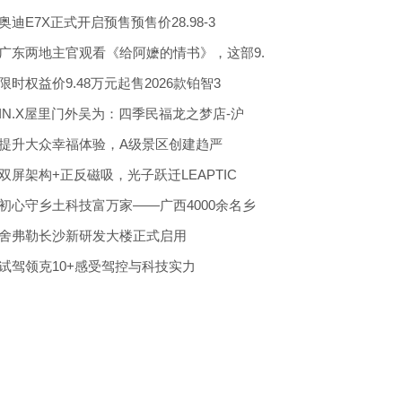
奥迪E7X正式开启预售预售价28.98-3
广东两地主官观看《给阿嬷的情书》，这部9.
限时权益价9.48万元起售2026款铂智3
IN.X屋里门外吴为：四季民福龙之梦店-沪
提升大众幸福体验，A级景区创建趋严
双屏架构+正反磁吸，光子跃迁LEAPTIC
初心守乡土科技富万家——广西4000余名乡
舍弗勒长沙新研发大楼正式启用
试驾领克10+感受驾控与科技实力