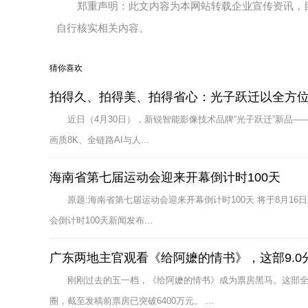
郑重声明：此文内容为本网站转载企业宣传资讯，
自行核实相关内容。
猜你喜欢
拍得久、拍得美、拍得省心：光子跃迁以全方
近日（4月30日），新锐智能影像技术品牌“光子跃迁”新品——全
画质8K、全链路AI与人...
海南省第七届运动会迎来开幕倒计时100天
原题:海南省第七届运动会迎来开幕倒计时100天 将于8月1
会倒计时100天新闻发布...
广东两地主官观看《给阿嬷的情书》，这部9.
刚刚过去的五一档，《给阿嬷的情书》成为票房黑马。这部
圈，截至发稿前票房已突破6400万元。 ...