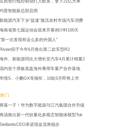
京西智行线控制动打入欧美，拿下21亿大单
均普智能新总部启用
新能源汽车下乡"提速"激活农村市场汽车消费
海南省第七届运动会迎来开幕倒计时100天
“第一次发现有这么多的外国人”
Rivian拟于今年6月推出第二款车型R2
海外、新能源同比大增长安汽车4月累计销量2
国内首个滑板底盘海外乘用车量产合作落地
华境S、小鹏GX等领衔，10款5月即将上市
热门
再落一子！华为数字能源与江汽集团合作升级
商汤推出新一代轻量化多模态智能体模型Tok
StellantisCEO承诺现金流将稳步