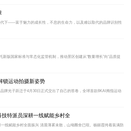
章
迭代下——富于魅力的成长性，不息的生命力，以及难以取代的品牌识别性
新版国家标准与常态化监管机制，推动景区创建从“数量增长”向“品质提
be解锁运动拍摄新姿势
牌光子跃迁于4月30日正式交出了自己的答卷，全球首款8KAI拇指运动
村科技特派员深耕一线赋能乡村全
耕一线赋能乡村全面振兴 清晨薄雾未散，山坳圈舍已喧。杨丽霞挎着装满防