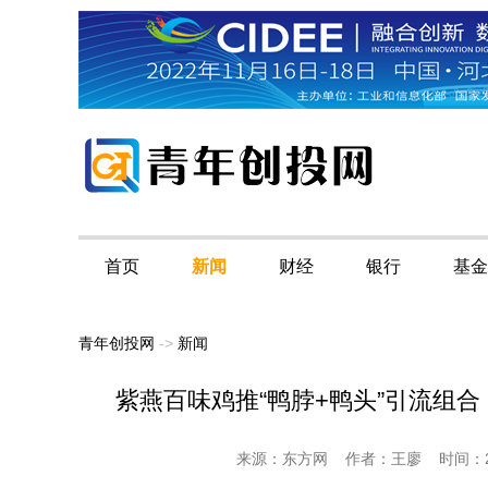
首页
新闻
财经
银行
基金
青年创投网
->
新闻
紫燕百味鸡推“鸭脖+鸭头”引流组合
来源：东方网 作者：王廖 时间：2026