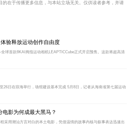
目的在于传播更多信息，与本站立场无关。仅供读者参考，并请
位体验释放运动创作自由度
球首款8KAI拇指运动相机LEAPTICCube正式开启预售。这款将超高清
6日至26日在琼海举行，场馆建设基本完成 5月8日，记者从海南省第七届运动
0分电影为何成最大黑马？
全程采用潮汕方言对白的本土电影，凭借温情的故事内核与叙事表达迅速出