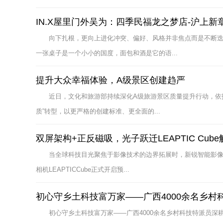
IN.X屋里门外吴为：四季民福龙之梦店-沪上新
向下扎根，更向上进化冲突、偏好、风格并非焦点而是不断
一张桌子是一个小小的国度，面包和酒是它的语...
提升大众幸福体验，A级景区创建趋严
近日，文化和旅游部持续深化A级旅游景区质量提升行动，依托
质”转型，以更严格的创建标准、更全面的...
双屏架构+正反磁吸，光子跃迁LEAPTIC Cu
当全球科技目光聚焦于影像技术的边界拓展时，新锐智能影像品
相机LEAPTICCube正式开启预...
初心守乡土科技富万家——广西4000余名乡
初心守乡土科技富万家——广西4000余名乡村科技特派员深